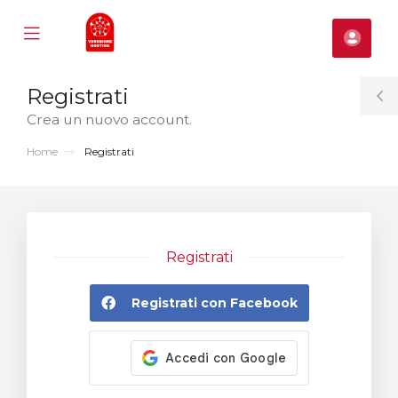
Mobile
Acco
Menu
se
Registrati
ile
T
nu
Crea un nuovo account.
S
Home
Registrati
Registrati
Registrati con Facebook