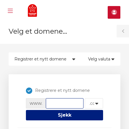
Mobile
Kont
Menu
se
Velg et domene...
ile
T
nu
S
Registrere et nytt domene
www.
Sjekk