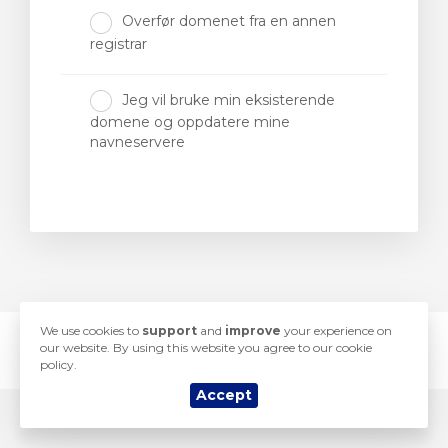
Overfør domenet fra en annen
registrar
Jeg vil bruke min eksisterende
vogn
domene og oppdatere mine
navneservere
We use cookies to
support
and
improve
your experience on
our website. By using this website you agree to our cookie
© 2026 Yorkshire Hosting. All Rights Reserved.
policy.
Accept